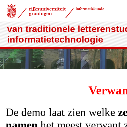
van traditionele letterenst
informatietechnologie
Verwan
De demo laat zien welke
z
namen
het meest verwant 